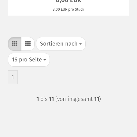
8,00 EUR
8,00 EUR pro Stück
Sortieren nach
Sortieren nach
pro Seite
16 pro Seite
1
1
bis
11
(von insgesamt
11
)