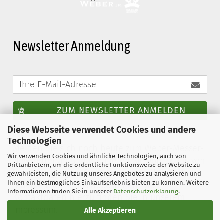
Newsletter Anmeldung
ZUM NEWSLETTER ANMELDEN
Diese Webseite verwendet Cookies und andere
Technologien
Melden Sie sich noch heute zum Weber-Messer-
Wir verwenden Cookies und ähnliche Technologien, auch von
Newsletter an und profitieren Sie von exklusiven
Drittanbietern, um die ordentliche Funktionsweise der Website zu
Vergünstigungen. Sie können den Newsletter
gewährleisten, die Nutzung unseres Angebotes zu analysieren und
Ihnen ein bestmögliches Einkaufserlebnis bieten zu können. Weitere
jederzeit kostenlos abbestellen. Die
Informationen finden Sie in unserer
Datenschutzerklärung
.
Kontaktdaten hierzu finden Sie in unserem
Impressum.
Alle Akzeptieren