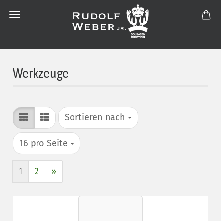
Werkzeuge
Sortieren nach
Sortieren nach
pro Seite
16 pro Seite
1
2
»