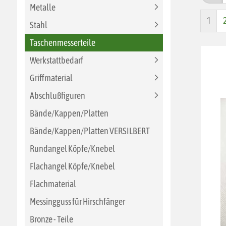
Metalle
1
Stahl
Taschenmesserteile
Werkstattbedarf
Griffmaterial
Abschlußfiguren
Bände/Kappen/Platten
Bände/Kappen/Platten VERSILBERT
Rundangel Köpfe/Knebel
Flachangel Köpfe/Knebel
Flachmaterial
Messingguss für Hirschfänger
Bronze - Teile