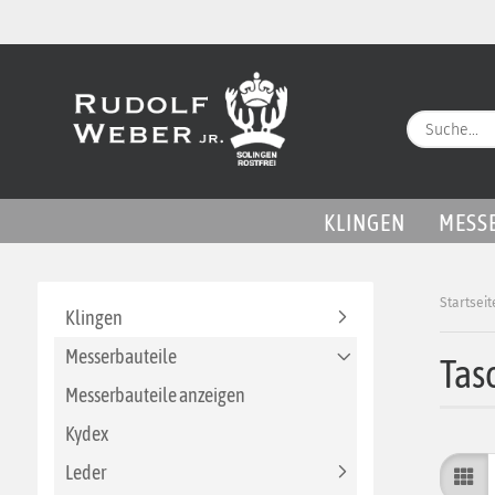
KLINGEN
MESS
Startseit
Klingen
Messerbauteile
Tas
Messerbauteile anzeigen
Kydex
Leder