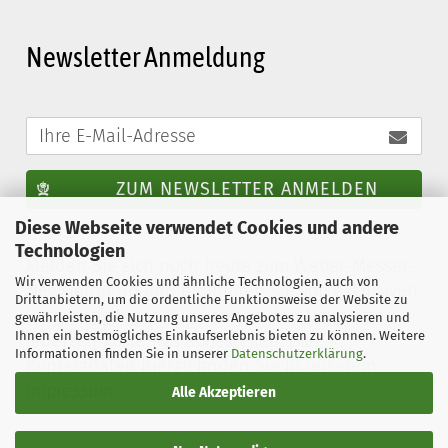
Newsletter Anmeldung
ZUM NEWSLETTER ANMELDEN
Diese Webseite verwendet Cookies und andere
Technologien
Melden Sie sich noch heute zum Weber-Messer-
Wir verwenden Cookies und ähnliche Technologien, auch von
Newsletter an und profitieren Sie von exklusiven
Drittanbietern, um die ordentliche Funktionsweise der Website zu
Vergünstigungen. Sie können den Newsletter
gewährleisten, die Nutzung unseres Angebotes zu analysieren und
Ihnen ein bestmögliches Einkaufserlebnis bieten zu können. Weitere
jederzeit kostenlos abbestellen. Die
Informationen finden Sie in unserer
Datenschutzerklärung
.
Kontaktdaten hierzu finden Sie in unserem
Impressum.
Alle Akzeptieren