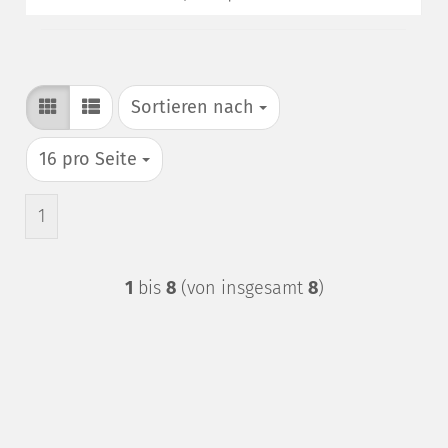
Sortieren nach
Sortieren nach
pro Seite
16 pro Seite
1
1
bis
8
(von insgesamt
8
)