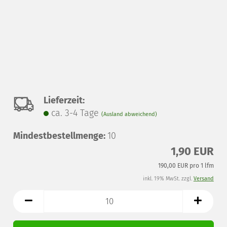
Auf
Lieferzeit:
ca. 3-4 Tage
(Ausland abweichend)
den
Mindestbestellmenge:
Merkzettel
10
1,90 EUR
190,00 EUR pro 1 lfm
inkl. 19% MwSt. zzgl.
Versand