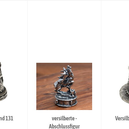
and 131
versilberte -
Versil
Abschlussfigur