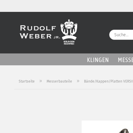
KLINGEN
MESS
»
»
Startseite
Messerbauteile
Bände/Kappen/Platten VERSI