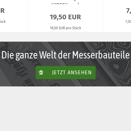
HIRSCH rund
UR
7
19,50 EUR
tück
7,3
19,50 EUR pro Stück
Die ganze Welt der Messerbauteile
JETZT ANSEHEN