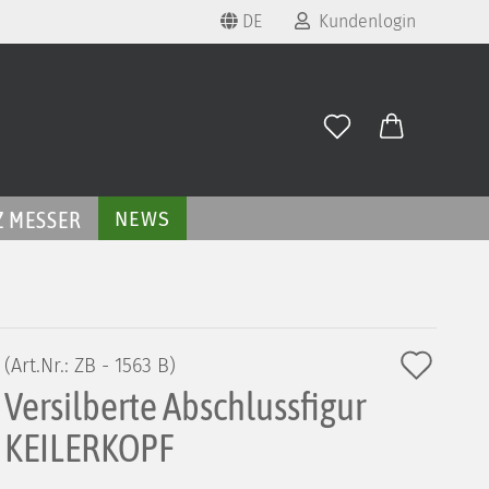
DE
Kundenlogin
rache auswählen
E-Mail
eferland
Passwort
Z MESSER
NEWS
Konto erstellen
Auf
(Art.Nr.:
ZB - 1563 B
)
Passwort vergessen?
Versilberte Abschlussfigur
den
Merk
KEILERKOPF