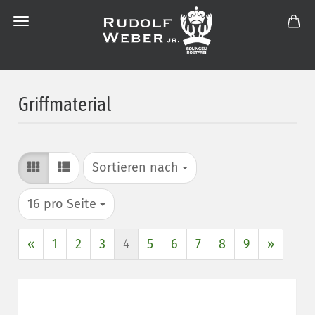
Griffmaterial
Sortieren nach
Sortieren nach
pro Seite
16 pro Seite
«
1
2
3
4
5
6
7
8
9
»