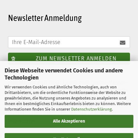
Newsletter Anmeldung
ZUM NEWSLETTER ANMELDEN
Diese Webseite verwendet Cookies und andere
Technologien
Melden Sie sich noch heute zum Weber-Messer-
Wir verwenden Cookies und ähnliche Technologien, auch von
Newsletter an und profitieren Sie von exklusiven
Drittanbietern, um die ordentliche Funktionsweise der Website zu
Vergünstigungen. Sie können den Newsletter
gewährleisten, die Nutzung unseres Angebotes zu analysieren und
Ihnen ein bestmögliches Einkaufserlebnis bieten zu können. Weitere
jederzeit kostenlos abbestellen. Die
Informationen finden Sie in unserer
Datenschutzerklärung
.
Kontaktdaten hierzu finden Sie in unserem
Impressum.
Alle Akzeptieren