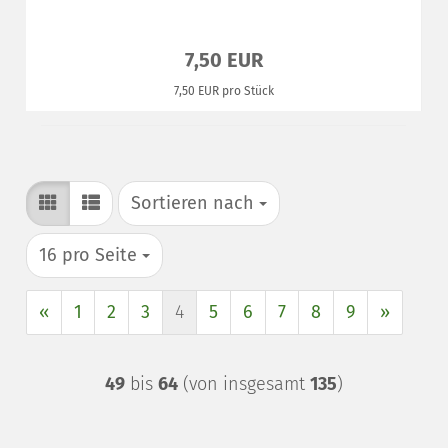
7,50 EUR
7,50 EUR pro Stück
Sortieren nach
Sortieren nach
pro Seite
16 pro Seite
«
1
2
3
4
5
6
7
8
9
»
49
bis
64
(von insgesamt
135
)